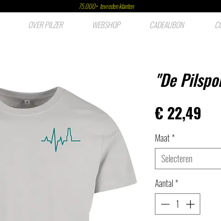
75.000+ tevreden klanten
OVER PILZER
WEBSHOP
CADEAUBON
C
''De Pilspo
Pri
€ 22,49
Maat
*
Selecteren
Aantal
*