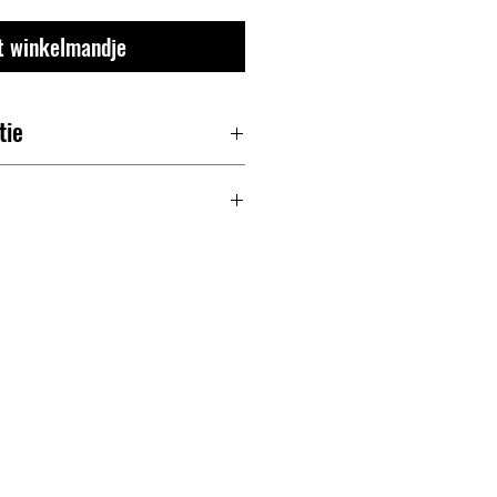
't winkelmandje
tie
n je velletje?
zuip je jezelf helemaal terug naar de