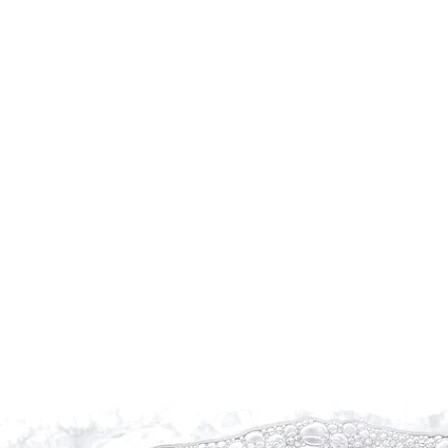
Truitje
Zwart
met
Blauw