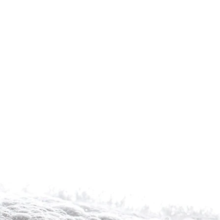
Rond
Halsie
Zwart
met
Blauw