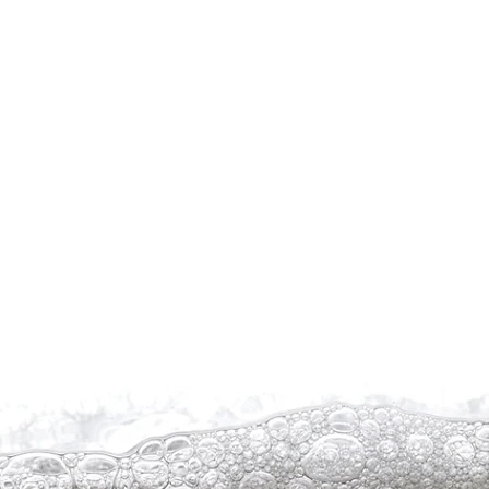
Truitje
Zwart
met
Blauw