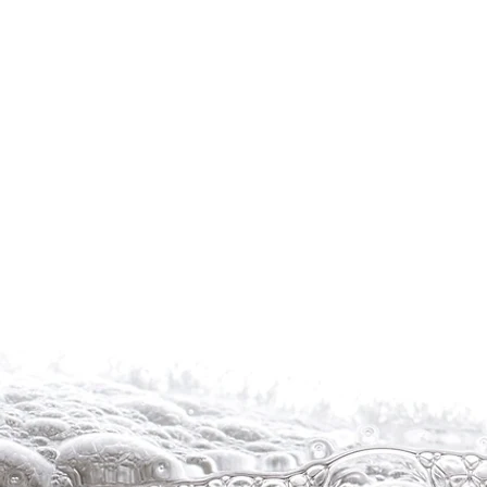
Rond
Halsie
Zwart
met
Blauw