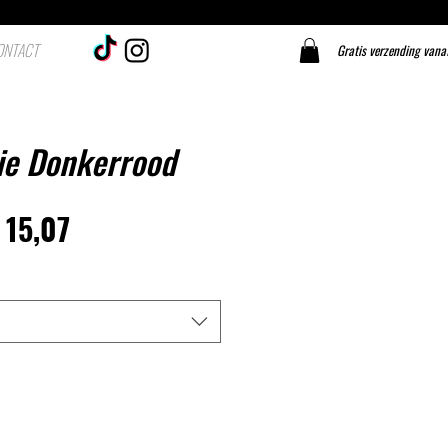
ONTACT
Gratis verzending vana
ie Donkerrood
ormale
Verkoopprijs
 15,07
ijs